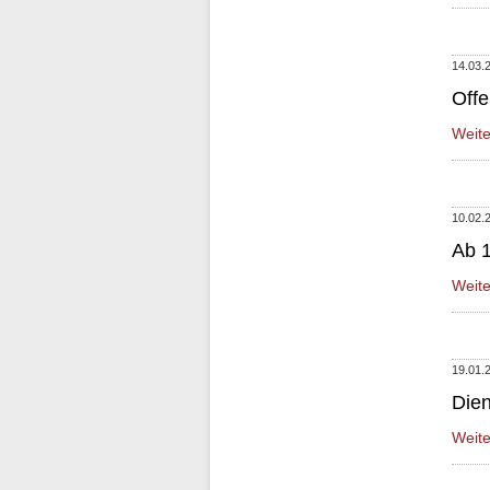
14.03.
Off
Weit
10.02.
Ab 1
Weit
19.01.
Dien
Weit