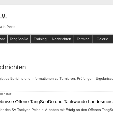
.V.
 in Peine
ndo
TangSooDo
Training
Nachrichten
Termine
Galerie
chrichten
gibt es Berichte und Informationen zu Turnieren, Prüfungen, Ergebnisse
2017 16:00
ebnisse Offene TangSooDo und Taekwondo Landesmeist
ler des SV Taekyon Peine e.V. haben mit Erfolg an den Offenen Tan