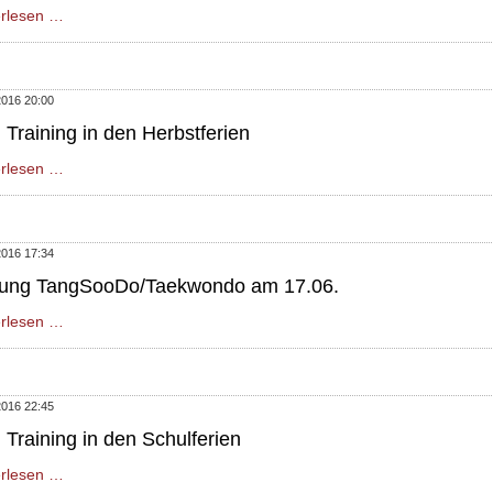
Trainingsbeginn
erlesen …
in
2017
2016 20:00
 Training in den Herbstferien
Kein
erlesen …
Training
in
den
2016 17:34
Herbstferien
fung TangSooDo/Taekwondo am 17.06.
Prüfung
erlesen …
TangSooDo/Taekwondo
am
17.06.
2016 22:45
 Training in den Schulferien
Kein
erlesen …