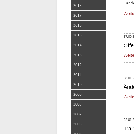
Land
2018
Weit
2017
2016
2015
27.03.
Off
2014
Weit
2013
2012
2011
08.01.
2010
Ände
2009
Weit
2008
2007
02.01.
2006
Trai