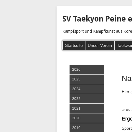
SV Taekyon Peine e
Kampfsport und Kampfkunst aus Korea
Navigation
Startseite
Unser Verein
Taekwo
überspringen
2026
Na
2025
2024
Hier 
2022
2021
28.05.
Erg
2020
Sport
2019