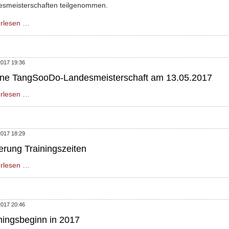
esmeisterschaften teilgenommen.
Ergebnisse
erlesen …
Offene
TangSooDo
und
2017 19:36
Taekwondo
ene TangSooDo-Landesmeisterschaft am 13.05.2017
Landesmeisterschaft
2017
Offene
erlesen …
TangSooDo-
Landesmeisterschaft
am
2017 18:29
13.05.2017
rung Trainingszeiten
Änderung
erlesen …
Trainingszeiten
2017 20:46
ningsbeginn in 2017