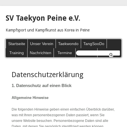
SV Taekyon Peine e.V.
Kampfsport und Kampfkunst aus Korea in Peine
Navigation
Startseite
Unser Verein
Taekwondo
TangSooDo
überspringen
Training
Nachrichten
Termine
Galerie
Datenschutzerklärung
1. Datenschutz auf einen Blick
Allgemeine Hinweise
Die folgenden Hinweise geben einen einfachen Überblick darüber,
was mit Ihren personenbezogenen Daten passiert, wenn Sie
unsere Website besuchen. Personenbezogene Daten sind alle
Daten, mit denen Sie persönlich identifiziert werden können.