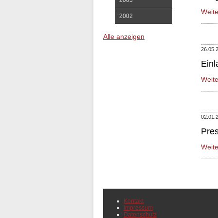
2003
Weit
2002
Alle anzeigen
26.05.
Einl
Weit
02.01.
Pres
Weit
Navigation
Kontakt
überspringen
Impressum
Datenschutz