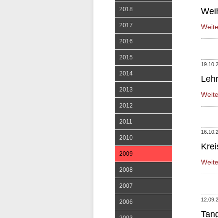
2018
Wei
2017
Weit
2016
2015
19.10.
2014
Leh
2013
Weit
2012
2011
16.10.
2010
Kre
2009
Weit
2008
2007
12.09.
2006
Tan