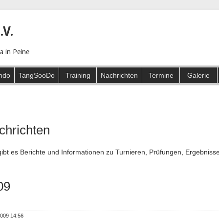
.V.
 in Peine
ndo
TangSooDo
Training
Nachrichten
Termine
Galerie
chrichten
gibt es Berichte und Informationen zu Turnieren, Prüfungen, Ergebnisse
09
2009 14:56