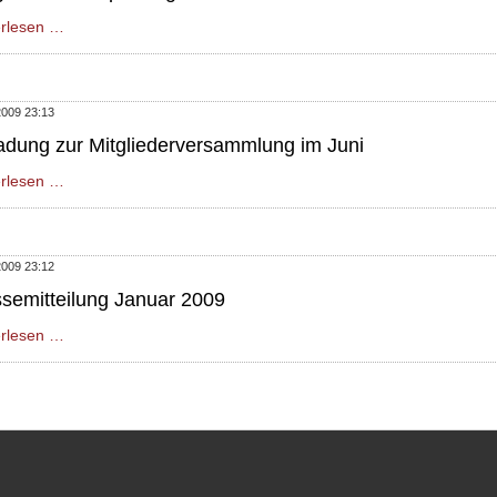
TangSooDo-
erlesen …
Danprüfung
am
06.12.2009
2009 23:13
adung zur Mitgliederversammlung im Juni
Einladung
erlesen …
zur
Mitgliederversammlung
im
2009 23:12
Juni
semitteilung Januar 2009
Pressemitteilung
erlesen …
Januar
2009