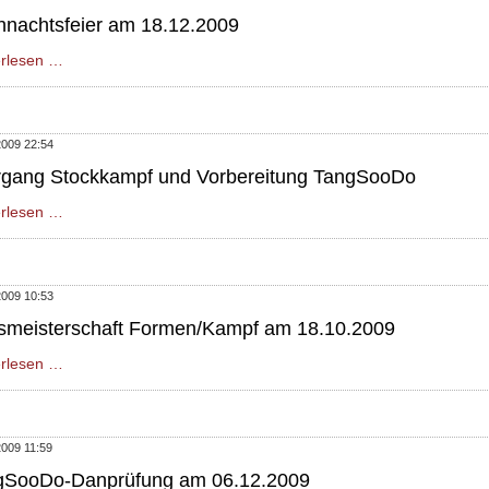
hnachtsfeier am 18.12.2009
Weihnachtsfeier
erlesen …
am
18.12.2009
2009 22:54
rgang Stockkampf und Vorbereitung TangSooDo
Lehrgang
erlesen …
Stockkampf
und
Vorbereitung
2009 10:53
TangSooDo
ismeisterschaft Formen/Kampf am 18.10.2009
Kreismeisterschaft
erlesen …
Formen/Kampf
am
18.10.2009
2009 11:59
gSooDo-Danprüfung am 06.12.2009